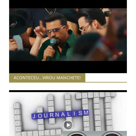
3climas Manchete 0508
Trabalhadores da CPTM decidem manter a greve por mais um dia e paralisação seguirá na quarta-feira
3CLIMAS MANCHETE 0308
Pesquisa mostra que quase 62% dos argentinos querem tirar Milei do poder
Por que Milei resolveu dobrar a aposta e atacar Lula de novo?
3CLIMAS MANCHETE 0308
3CLIMAS MANCHETE 0208
MANCHETES RAPIDINHAS 0208 17:00
China mostra tuneladora capaz de perfurar e detonar ao mesmo tempo
ACONTECEU...VIROU MANCHETE!
3CLIMAS MANCHETE 0708
Juíza que quis 'lacrar' com Lula na Lava Jato é afastada do cargo por conluio com Moro e Dallagnol; vídeo
JUSTIÇA Jornalista Reinaldo Azevedo levanta suspeitas sobre atuação de Kassio Nunes Marques
Ceará inicia nova Operação Saturação Total de combate às organizações criminosas
Mega-Sena acumula novamente e prêmio vai a R$ 150 milhões
TSE proíbe adesivos de propaganda eleitoral em carros de aplicativo