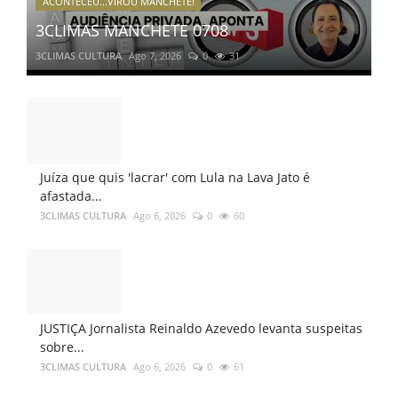
ACONTECEU...VIROU MANCHETE!
3CLIMAS MANCHETE 0708
3CLIMAS CULTURA
Ago 7, 2026
0
31
Juíza que quis 'lacrar' com Lula na Lava Jato é
afastada...
3CLIMAS CULTURA
Ago 6, 2026
0
60
JUSTIÇA Jornalista Reinaldo Azevedo levanta suspeitas
sobre...
3CLIMAS CULTURA
Ago 6, 2026
0
61