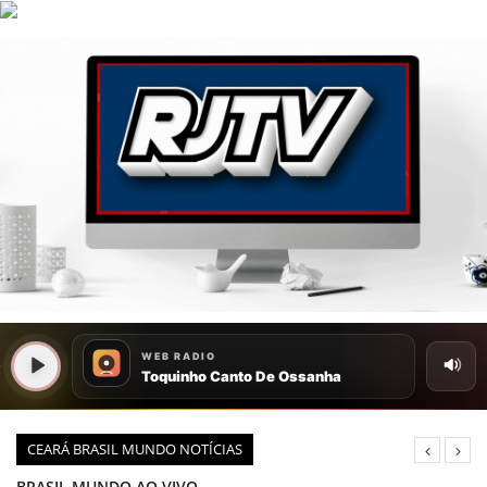
HOME
COMO ANUNCIAR
JORNAIS DO BRASIL
PODCAST/NOTÍCIAS
AS NOTÍCIAS DO DIA
CANAL 3CLIMAS
ACONTECEU...VIROU MANCHETE!
BLOGS & COLUNAS
AGÊNCIA DE NOTÍCIAS
CEARÁ BRASIL MUNDO NOTÍCIAS
CNN BRASIL
BRASIL MUNDO AO VIVO