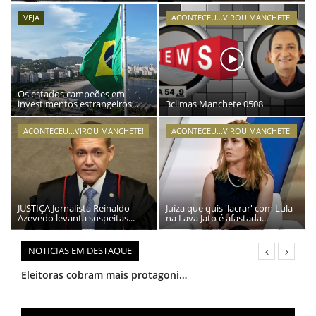
ÚLTIMAS NOTÍCIAS
REGISTO
VEJA
ACONTECEU...VIROU MANCHETE!
NOTÍCIAS TAMBÉM NA TELA
Os estados campeões em
investimentos estrangeiros...
3climas Manchete 0508
ACONTECEU...VIROU MANCHETE!
ACONTECEU...VIROU MANCHETE!
JUSTIÇA Jornalista Reinaldo
Juíza que quis 'lacrar' com Lula
Azevedo levanta suspeitas...
na Lava Jato é afastada...
NOTICIAS EM DESTAQUE
Eleitoras cobram mais protagonismo feminino: ‘independentemente da ideologia’
Ceará receberá etapa de encerramento do Rally Forrageiras para o Semiárido em novembro