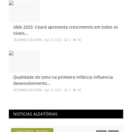
Ideb 2025: Ceará apresenta crescimento em todos os
níveis...
3CLIMAS CULTURA
Ago 6, 2026
0
40
Qualidade do sono na primeira infância influencia
desenvolvimento...
3CLIMAS CULTURA
Ago 6, 2026
0
43
NOTICIAS ALEATÓRIAS
CEARÁ BRASIL MUNDO 1
NO