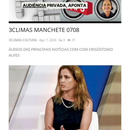
Flávio Bolsonaro anuncia Alfredo Gaspar como candidato a vice-presidente em sua chapa
Chagas Vieira será primeiro suplente de Luizianne na disputa ao Senado
Enel inaugura base em Horizonte para reforçar fornercimento de energia
3CLIMAS MANCHETE 0708
3CLIMAS CULTURA
Ago 7, 2026
0
31
ÁUDIOS DAS PRINCIPAIS NOTÍCIAS COM COM CRISÓSTOMO
ALVES