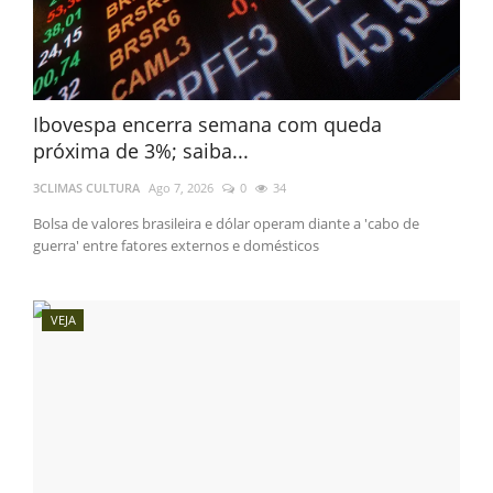
Ibovespa encerra semana com queda
próxima de 3%; saiba...
3CLIMAS CULTURA
Ago 7, 2026
0
34
Bolsa de valores brasileira e dólar operam diante a 'cabo de
guerra' entre fatores externos e domésticos
VEJA