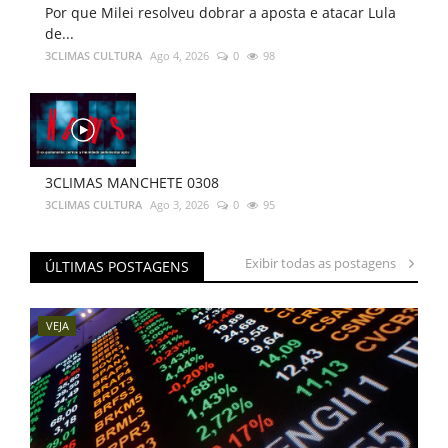
Por que Milei resolveu dobrar a aposta e atacar Lula
de...
3CLIMAS CULTURA
Ago 4, 2026
0
98
3CLIMAS MANCHETE 0308
3CLIMAS CULTURA
Ago 3, 2026
0
95
Exibir todas as postagens
ÚLTIMAS POSTAGENS
VEJA