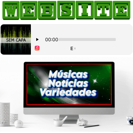
HOME
COMO ANUNCIAR
JORNAIS DO BRASIL
PODCAST/NOTÍCIAS
AS NOTÍCIAS DO DIA
CANAL 3CLIMAS
ACONTECEU...VIROU MANCHETE!
BLOGS & COLUNAS
AGÊNCIA DE NOTÍCIAS
CNN BRASIL