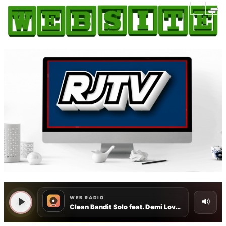
HOME
COMO ANUNCIAR
JORNAIS DO BRASIL
PODCAST/NOTÍCIAS
AS NOTÍCIAS DO DIA
CANAL 3CLIMAS
ACONTECEU...VIROU MANCHETE!
BLOGS & COLUNAS
AGÊNCIA DE NOTÍCIAS
CNN BRASIL
VEJA
PORTAL CEARÁ
FOTOS
Galeria
ÚLTIMAS POSTAGENS