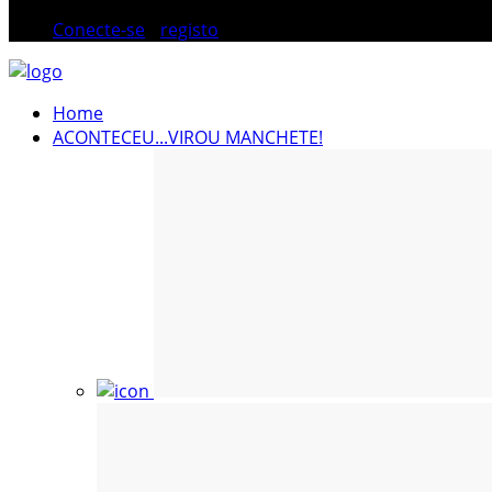
Conecte-se
/
registo
Home
ACONTECEU...VIROU MANCHETE!