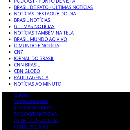
PODCAST - PONTO DE VISTA
BRASIL DE FATO - ÚLTIMAS NOTÍCIAS
NOTÍCIAS DESTAQUE DO DIA
BRASIL NOTÍCIAS
ÚLTIMAS NOTÍCIAS
NOTÍCIAS TAMBÉM NA TELA
BRASIL MUNDO AO VIVO
O MUNDO É NOTÍCIA
CN7
JORNAL DO BRASIL
CNN BRASIL
CBN GLOBO
RÁDIO AGÊNCIA
NOTÍCIAS AO MINUTO
Galeria
Como Anunciar
JORNAIS DO BRASIL
PODCAST/NOTÍCIAS
AS NOTÍCIAS DO DIA
CANAL 3CLIMAS