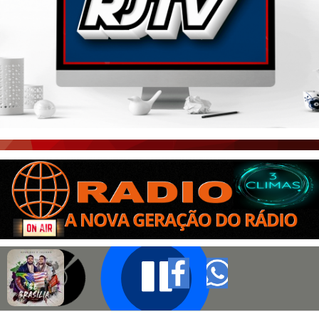
PORTAL CEARÁ
FOTOS
ÚLTIMAS POSTAGENS
BOAS NOTÍCIAS...VIRAM MANCHETE!
ISTO É FATO!
CEARÁ BRASIL NOTÍCIAS
CEARÁ BRASIL MUNDO 1
BRASIL DE FATO
NOTÍCIAS GERAIS
CONECTE-SE
REGISTO