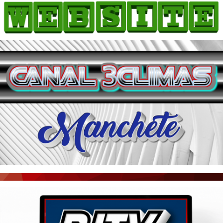
HOME
COMO ANUNCIAR
JORNAIS DO BRASIL
PODCAST/NOTÍCIAS
AS NOTÍCIAS DO DIA
ACONTECEU...VIROU MANCHETE!
BLOGS & COLUNAS
AGÊNCIA DE NOTÍCIAS
CNN BRASIL
VEJA