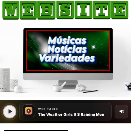
HOME
COMO ANUNCIAR
JORNAIS DO BRASIL
PODCAST/NOTÍCIAS
AS NOTÍCIAS DO DIA
CANAL 3CLIMAS
ACONTECEU...VIROU MANCHETE!
BLOGS & COLUNAS
AGÊNCIA DE NOTÍCIAS
CNN BRASIL