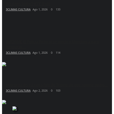
3CLIMAS MANCHETE 0108
3CLIMAS CULTURA
Ago 1, 2026
0
133
INFORME JB Polícia Federal se rende a Mendonça para
fortalecer...
3CLIMAS CULTURA
Ago 1, 2026
0
114
Imprensa do Irã nega fala de Trump de que regime pediu...
3CLIMAS CULTURA
Ago 2, 2026
0
103