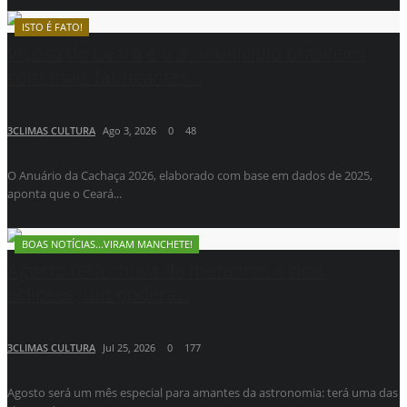
ISTO É FATO!
Viçosa do Ceará é o 3º município brasileiro
com mais fabricantes...
3CLIMAS CULTURA
Ago 3, 2026
0
48
O Anuário da Cachaça 2026, elaborado com base em dados de 2025,
aponta que o Ceará...
BOAS NOTÍCIAS...VIRAM MANCHETE!
Agosto terá chuva de meteoros e dois
eclipses; um poderá...
3CLIMAS CULTURA
Jul 25, 2026
0
177
Agosto será um mês especial para amantes da astronomia: terá uma das