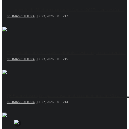
Julgamento de Maduro marcado só para 2027: como está o...
3CLIMAS CULTURA
Jul 23, 2026
0
217
Descredibilizar processos eleitorais é estratégia da extrema...
3CLIMAS CULTURA
Jul 23, 2026
0
215
TJCE abre inscrições para casamento comunitário de 50 casais..
3CLIMAS CULTURA
Jul 27, 2026
0
214