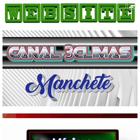
HOME
COMO ANUNCIAR
JORNAIS DO BRASIL
PODCAST/NOTÍCIAS
AS NOTÍCIAS DO DIA
ACONTECEU...VIROU MANCHETE!
BLOGS & COLUNAS
AGÊNCIA DE NOTÍCIAS
CNN BRASIL
VEJA
PORTAL CEARÁ
FOTOS
Galeria
ÚLTIMAS POSTAGENS
BOAS NOTÍCIAS...VIRAM MANCHETE!