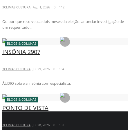
3CLIMAS CULTURA
Ago 1, 2026
0
112
Ou por que resolveu, a dois meses da eleição, anunciar investigação de
um requentado...
BLOGS & COLUNAS
INSÔNIA 2907
3CLIMAS CULTURA
Jul 29, 2026
0
134
ÁUDIO sobre a insônia com especialista.
BLOGS & COLUNAS
PONTO DE VISTA
3CLIMAS CULTURA
Jul 28, 2026
0
152