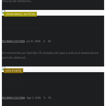
chuvas de meteoros...
CEARÁ BRASIL NOTÍCIAS
Cineasta Halder Gomes defende arte como
expressão social...
3CLIMAS CULTURA
Jul 31, 2026
0
66
Em entrevista ao Opinião CE cineasta diz que a cultura é essencial em
período eleitoral...
ISTO É FATO!
Suspeito de tentativa de roubo é morto por
policial civil...
3CLIMAS CULTURA
Ago 3, 2026
0
55