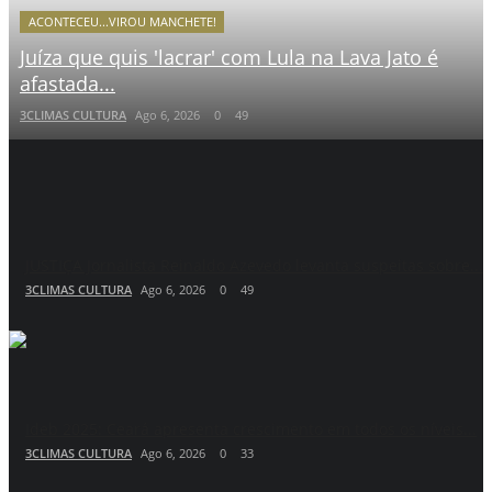
ACONTECEU...VIROU MANCHETE!
Juíza que quis 'lacrar' com Lula na Lava Jato é
afastada...
3CLIMAS CULTURA
Ago 6, 2026
0
49
JUSTIÇA Jornalista Reinaldo Azevedo levanta suspeitas sobre...
3CLIMAS CULTURA
Ago 6, 2026
0
49
Ideb 2025: Ceará apresenta crescimento em todos os níveis...
3CLIMAS CULTURA
Ago 6, 2026
0
33