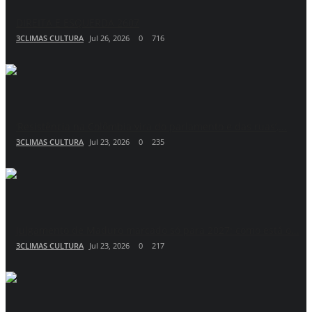
DIREITA E ESQUERDA 2607
3CLIMAS CULTURA
Jul 26, 2026
0
716
‘Resistência na Colômbia vira do parlamento e das ruas’,...
3CLIMAS CULTURA
Jul 23, 2026
0
235
Julgamento de Maduro marcado só para 2027: como está o...
3CLIMAS CULTURA
Jul 23, 2026
0
217