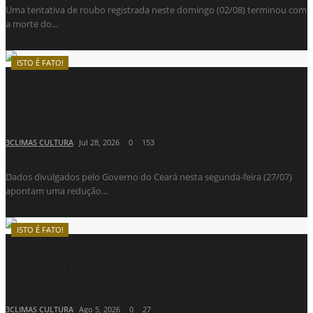
Uma tentativa de roubo registrada neste domingo (02/08) terminou com
a morte do...
ISTO É FATO!
Ceará reduz em 40,8% as mortes violentas no
primeiro semestre...
3CLIMAS CULTURA
Jul 28, 2026
0
153
Dados divulgados pelo Governo do Ceará nesta segunda-feira (27/07)
apontam uma redução...
ISTO É FATO!
Suspeito de matar homem em Cascavel se
entrega à polícia...
3CLIMAS CULTURA
Ago 5, 2026
0
27