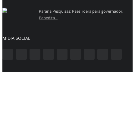
Paraná Pesquisas: Paes lidera para governador;
Benedita...
MÍDIA SOCIAL
Inscreva-se aqui para obter informações e atualizações interessantes!
Jornal de noticias © 2022 - Todos direitos reservados.