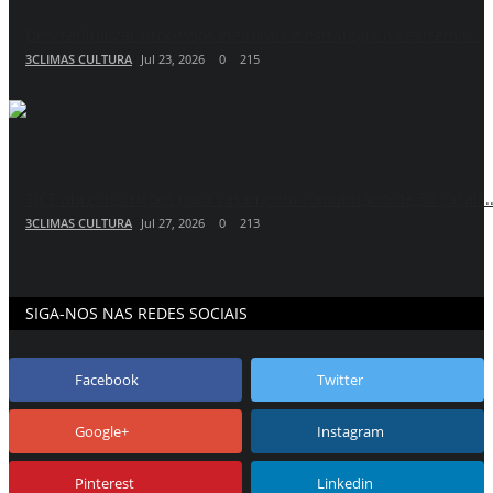
Descredibilizar processos eleitorais é estratégia da extrema...
3CLIMAS CULTURA
Jul 23, 2026
0
215
TJCE abre inscrições para casamento comunitário de 50 casais..
3CLIMAS CULTURA
Jul 27, 2026
0
213
SIGA-NOS NAS REDES SOCIAIS
Facebook
Twitter
Google+
Instagram
Pinterest
Linkedin