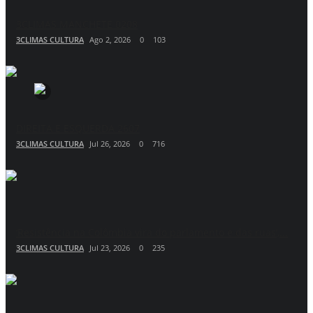
3CLIMAS MANCHETE 0208
3CLIMAS CULTURA
Ago 2, 2026
0
103
DIREITA E ESQUERDA 2607
3CLIMAS CULTURA
Jul 26, 2026
0
716
‘Resistência na Colômbia vira do parlamento e das ruas’,...
3CLIMAS CULTURA
Jul 23, 2026
0
235