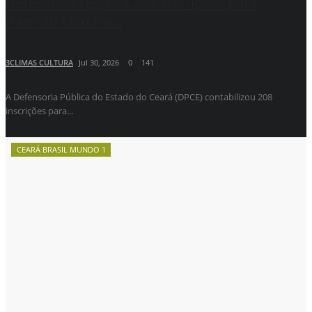
Defensoria registra 208 inscrições para
mutirão Meu Pai...
3CLIMAS CULTURA
Jul 30, 2026
0
141
A Defensoria Pública do Estado do Ceará (DPCE) contabilizou 208
inscrições para...
CEARÁ BRASIL MUNDO 1