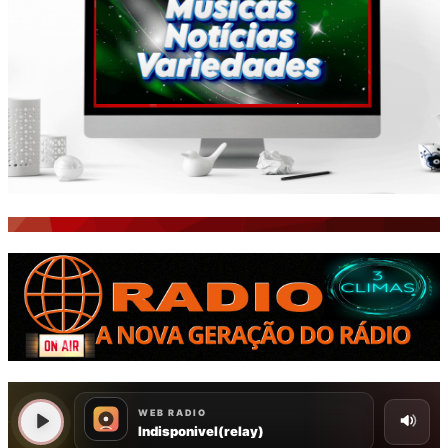
ISTO É FATO!
Todos
BLOGS & COLUNAS
CEARÁ BRASIL NOTÍCIAS
CEARÁ BRASIL MUNDO 1
BRASIL DE FATO
NOTÍCIAS GERAIS
CONECTE-SE
REGISTO