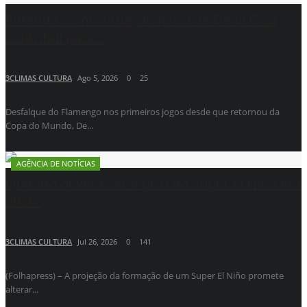
Entenda como situação física de De la Cruz
contribui para...
3CLIMAS CULTURA
Ago 5, 2026
0
25
Desfalque do Flamengo nos primeiros jogos desde que retornou da
Copa do Mundo, De...
AGÊNCIA DE NOTÍCIAS
Quando deverá ser o pico do Super El Niño em
2026?
3CLIMAS CULTURA
Jul 26, 2026
0
141
(Folhapress) – A projeção da formação de um Super El Niño promete
alterar...