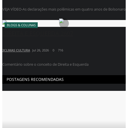
VEJA VÍDEO-As declarações mais polêmicas em quatro anos de Bolsonaro
BLOGS & COLUNAS
DIREITA E ESQUERDA 2607
3CLIMAS CULTURA
Jul 26, 2026
0
716
Comentário sobre o conceito de Direita e Esquerda
POSTAGENS RECOMENDADAS