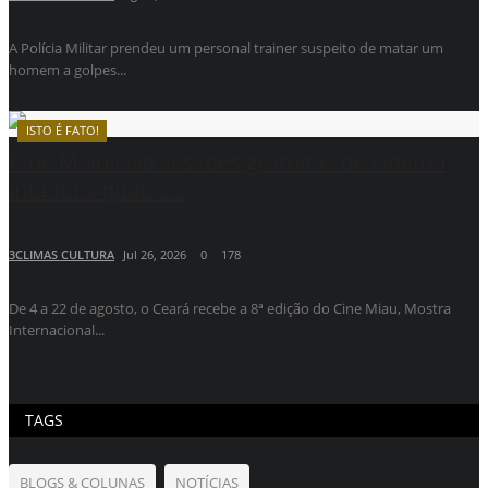
A Polícia Militar prendeu um personal trainer suspeito de matar um
homem a golpes...
ISTO É FATO!
Cine Miau leva sessões gratuitas de cinema
infantil a quatro...
3CLIMAS CULTURA
Jul 26, 2026
0
178
De 4 a 22 de agosto, o Ceará recebe a 8ª edição do Cine Miau, Mostra
Internacional...
TAGS
BLOGS & COLUNAS
NOTÍCIAS