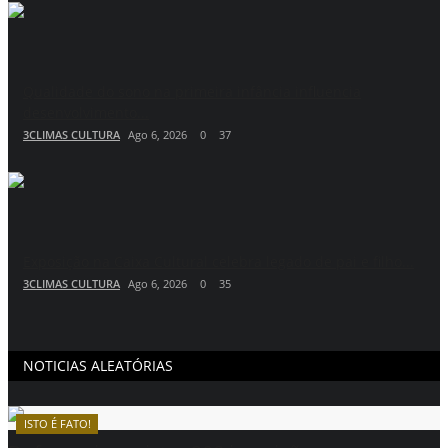
Qualidade do sono na primeira infância influencia
desenvolvimento...
3CLIMAS CULTURA
Ago 6, 2026
0
37
Exposição na Caixa Cultural celebra legado de pai e filho...
3CLIMAS CULTURA
Ago 6, 2026
0
35
NOTICIAS ALEATÓRIAS
ISTO É FATO!