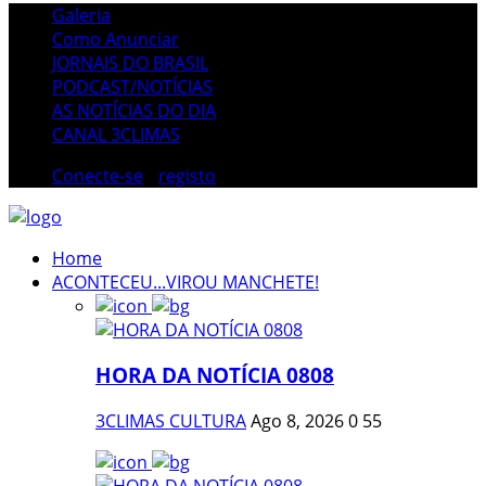
Galeria
Como Anunciar
JORNAIS DO BRASIL
PODCAST/NOTÍCIAS
AS NOTÍCIAS DO DIA
CANAL 3CLIMAS
Conecte-se
/
registo
Home
ACONTECEU...VIROU MANCHETE!
HORA DA NOTÍCIA 0808
3CLIMAS CULTURA
Ago 8, 2026
0
55