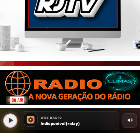
PORTAL CEARÁ
FOTOS
ÚLTIMAS POSTAGENS
BOAS NOTÍCIAS...VIRAM MANCHETE!
ISTO É FATO!
CEARÁ BRASIL NOTÍCIAS
CEARÁ BRASIL MUNDO 1
BRASIL DE FATO
NOTÍCIAS GERAIS
CONECTE-SE
REGISTO