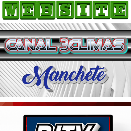
HOME
COMO ANUNCIAR
JORNAIS DO BRASIL
PODCAST/NOTÍCIAS
AS NOTÍCIAS DO DIA
ACONTECEU...VIROU MANCHETE!
BLOGS & COLUNAS
AGÊNCIA DE NOTÍCIAS
CNN BRASIL
VEJA