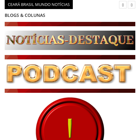
CEARÁ BRASIL MUNDO NOTÍCIAS
BLOGS & COLUNAS
DIÁRIO DO NORDESTE - ÚLTIMA HORA
PODCAST - PONTO DE VISTA
BRASIL DE FATO - ÚLTIMAS NOTÍCIAS
NOTÍCIAS DESTAQUE DO DIA
BRASIL NOTÍCIAS
ÚLTIMAS NOTÍCIAS
NOTÍCIAS TAMBÉM NA TELA
BRASIL MUNDO AO VIVO
O MUNDO É NOTÍCIA
CN7
JORNAL DO BRASIL
CNN BRASIL
CBN GLOBO