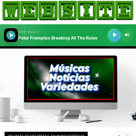
HOME
COMO ANUNCIAR
JORNAIS DO BRASIL
PODCAST/NOTÍCIAS
AS NOTÍCIAS DO DIA
CANAL 3CLIMAS
ACONTECEU...VIROU MANCHETE!
BLOGS & COLUNAS
AGÊNCIA DE NOTÍCIAS
CNN BRASIL