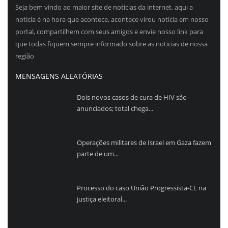
Seja bem vindo ao maior site de noticias da internet, aqui a
noticia é na hora que acontece, acontece virou noticia em nosso
portal, compartilhem com seus amigos e envie nosso link para
que todas fiquem sempre informado sobre as noticias de nossa
região
MENSAGENS ALEATÓRIAS
Dois novos casos de cura de HIV são
anunciados; total chega...
Operações militares de Israel em Gaza fazem
parte de um...
Processo do caso União Progressista-CE na
justiça eleitoral...