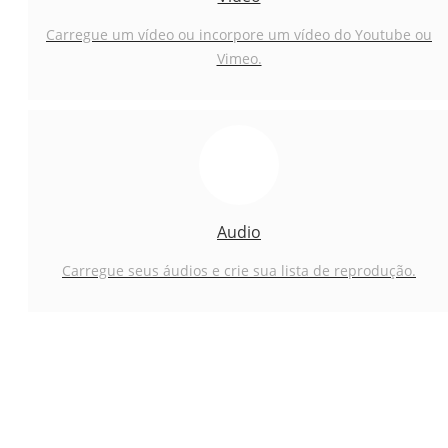
Carregue um vídeo ou incorpore um vídeo do Youtube ou
Vimeo.
Audio
Carregue seus áudios e crie sua lista de reprodução.