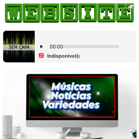
HOME
COMO ANUNCIAR
JORNAIS DO BRASIL
PODCAST/NOTÍCIAS
AS NOTÍCIAS DO DIA
CANAL 3CLIMAS
ACONTECEU...VIROU MANCHETE!
BLOGS & COLUNAS
AGÊNCIA DE NOTÍCIAS
CNN BRASIL
VEJA
PORTAL CEARÁ
FOTOS
Galeria
ÚLTIMAS POSTAGENS