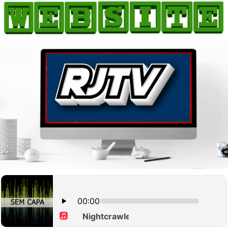
HOME
COMO ANUNCIAR
JORNAIS DO BRASIL
PODCAST/NOTÍCIAS
AS NOTÍCIAS DO DIA
CANAL 3CLIMAS
ACONTECEU...VIROU MANCHETE!
BLOGS & COLUNAS
AGÊNCIA DE NOTÍCIAS
CNN BRASIL