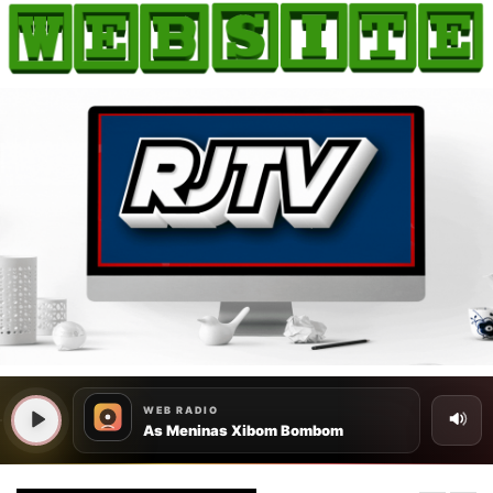
HOME
COMO ANUNCIAR
JORNAIS DO BRASIL
PODCAST/NOTÍCIAS
AS NOTÍCIAS DO DIA
CANAL 3CLIMAS
ACONTECEU...VIROU MANCHETE!
BLOGS & COLUNAS
AGÊNCIA DE NOTÍCIAS
CNN BRASIL