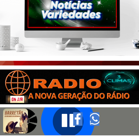
PORTAL CEARÁ
FOTOS
ÚLTIMAS POSTAGENS
BOAS NOTÍCIAS...VIRAM MANCHETE!
ISTO É FATO!
CEARÁ BRASIL NOTÍCIAS
CEARÁ BRASIL MUNDO 1
BRASIL DE FATO
NOTÍCIAS GERAIS
CONECTE-SE
REGISTO