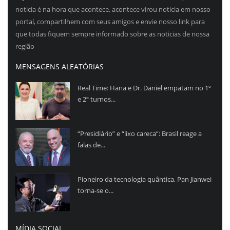
noticia é na hora que acontece, acontece virou noticia em nosso
portal, compartilhem com seus amigos e envie nosso link para
que todas fiquem sempre informado sobre as noticias de nossa
região
MENSAGENS ALEATÓRIAS
Real Time: Hana e Dr. Daniel empatam no 1º
e 2º turnos...
“Presidiário” e “lixo careca”: Brasil reage a
falas de...
Pioneiro da tecnologia quântica, Pan Jianwei
torna-se o...
MÍDIA SOCIAL