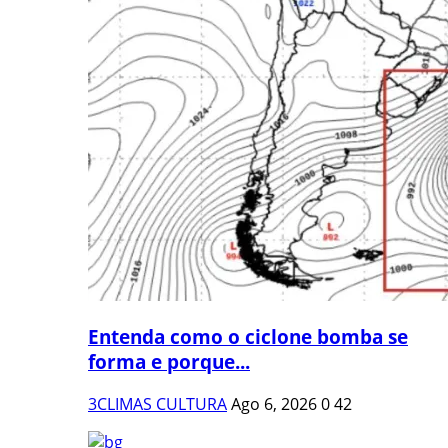
Entenda como o ciclone bomba se
forma e porque...
3CLIMAS CULTURA
Ago 6, 2026
0
42