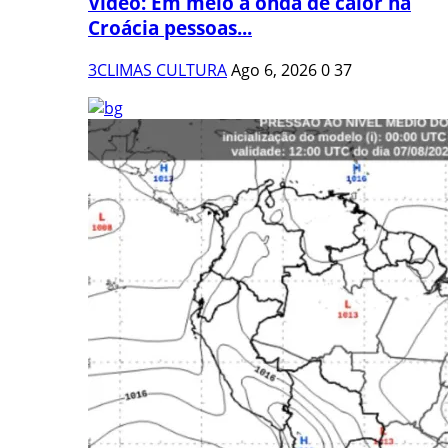
Vídeo: Em meio à onda de calor na
Croácia pessoas...
3CLIMAS CULTURA
Ago 6, 2026
0
37