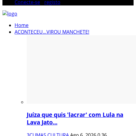
Conecte-se
/
registo
Home
ACONTECEU...VIROU MANCHETE!
Juíza que quis 'lacrar' com Lula na
Lava Jato...
3CLIMAS CULTURA
Ago 6, 2026
0
36