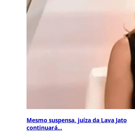
Mesmo suspensa, juíza da Lava Jato
continuará...