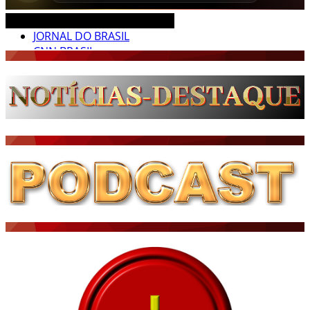
CEARÁ BRASIL MUNDO NOTÍCIAS
JORNAL DO BRASIL
CNN BRASIL
CBN GLOBO
RÁDIO AGÊNCIA
NOTÍCIAS AO MINUTO
ACONTECEU...VIROU MANCHETE!
BLOGS & COLUNAS
DIÁRIO DO NORDESTE - ÚLTIMA HORA
PODCAST - PONTO DE VISTA
BRASIL DE FATO - ÚLTIMAS NOTÍCIAS
NOTÍCIAS DESTAQUE DO DIA
BRASIL NOTÍCIAS
ÚLTIMAS NOTÍCIAS
NOTÍCIAS TAMBÉM NA TELA
BRASIL MUNDO AO VIVO
O MUNDO É NOTÍCIA
CN7