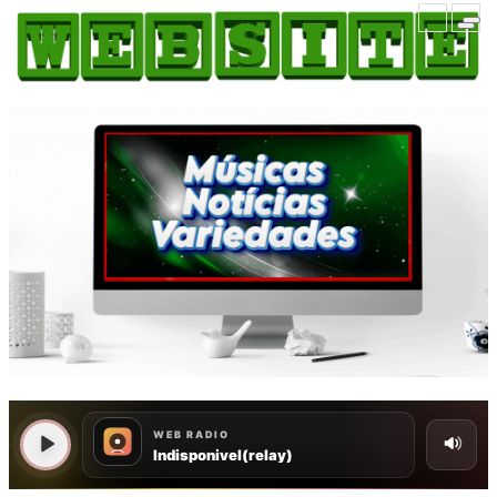
HOME
COMO ANUNCIAR
JORNAIS DO BRASIL
PODCAST/NOTÍCIAS
AS NOTÍCIAS DO DIA
CANAL 3CLIMAS
ACONTECEU...VIROU MANCHETE!
BLOGS & COLUNAS
AGÊNCIA DE NOTÍCIAS
CNN BRASIL
VEJA
PORTAL CEARÁ
FOTOS
Galeria
ÚLTIMAS POSTAGENS