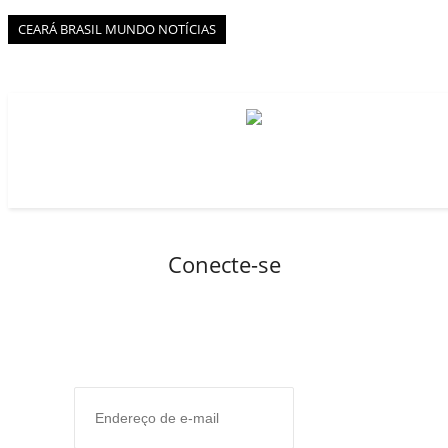
BOAS NOTÍCIAS...VIRAM MANCHETE!
CEARÁ BRASIL MUNDO NOTÍCIAS
ISTO É FATO!
Todos
BLOGS & COLUNAS
CEARÁ BRASIL NOTÍCIAS
CEARÁ BRASIL MUNDO 1
BRASIL DE FATO
NOTÍCIAS GERAIS
CONECTE-SE
REGISTO
Conecte-se