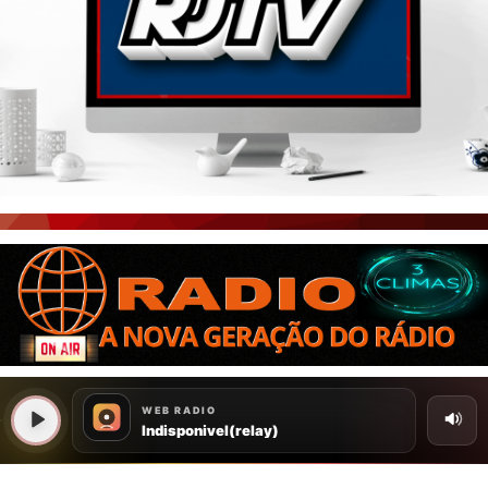
PORTAL CEARÁ
FOTOS
ÚLTIMAS POSTAGENS
BOAS NOTÍCIAS...VIRAM MANCHETE!
ISTO É FATO!
CEARÁ BRASIL NOTÍCIAS
CEARÁ BRASIL MUNDO 1
BRASIL DE FATO
NOTÍCIAS GERAIS
CONECTE-SE
REGISTO