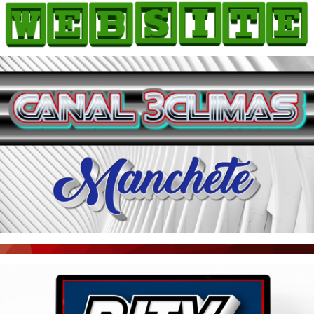
HOME
COMO ANUNCIAR
JORNAIS DO BRASIL
PODCAST/NOTÍCIAS
AS NOTÍCIAS DO DIA
ACONTECEU...VIROU MANCHETE!
BLOGS & COLUNAS
AGÊNCIA DE NOTÍCIAS
CNN BRASIL
VEJA