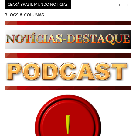
CEARÁ BRASIL MUNDO NOTÍCIAS
BLOGS & COLUNAS
DIÁRIO DO NORDESTE - ÚLTIMA HORA
PODCAST - PONTO DE VISTA
BRASIL DE FATO - ÚLTIMAS NOTÍCIAS
NOTÍCIAS DESTAQUE DO DIA
BRASIL NOTÍCIAS
ÚLTIMAS NOTÍCIAS
NOTÍCIAS TAMBÉM NA TELA
BRASIL MUNDO AO VIVO
O MUNDO É NOTÍCIA
CN7
JORNAL DO BRASIL
CNN BRASIL
CBN GLOBO