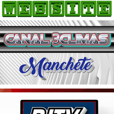
HOME
COMO ANUNCIAR
JORNAIS DO BRASIL
PODCAST/NOTÍCIAS
AS NOTÍCIAS DO DIA
ACONTECEU...VIROU MANCHETE!
BLOGS & COLUNAS
AGÊNCIA DE NOTÍCIAS
CNN BRASIL
VEJA