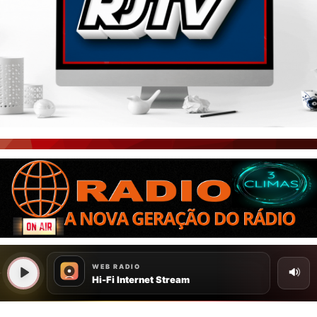
PORTAL CEARÁ
FOTOS
ÚLTIMAS POSTAGENS
BOAS NOTÍCIAS...VIRAM MANCHETE!
ISTO É FATO!
CEARÁ BRASIL NOTÍCIAS
CEARÁ BRASIL MUNDO 1
BRASIL DE FATO
NOTÍCIAS GERAIS
CONECTE-SE
REGISTO