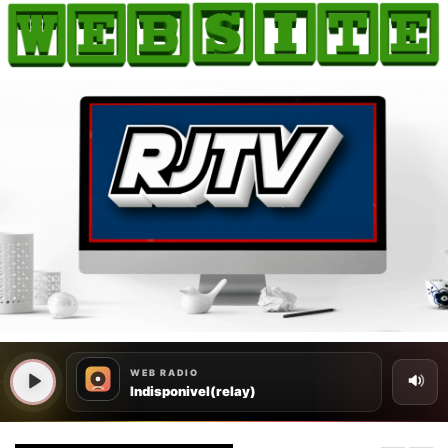
HOME
COMO ANUNCIAR
JORNAIS DO BRASIL
PODCAST/NOTÍCIAS
AS NOTÍCIAS DO DIA
CANAL 3CLIMAS
ACONTECEU...VIROU MANCHETE!
BLOGS & COLUNAS
AGÊNCIA DE NOTÍCIAS
CNN BRASIL