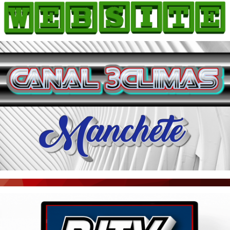
HOME
COMO ANUNCIAR
JORNAIS DO BRASIL
PODCAST/NOTÍCIAS
AS NOTÍCIAS DO DIA
ACONTECEU...VIROU MANCHETE!
BLOGS & COLUNAS
AGÊNCIA DE NOTÍCIAS
CNN BRASIL
VEJA