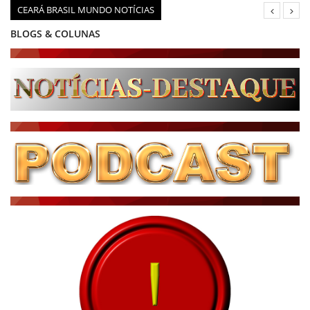
CEARÁ BRASIL MUNDO NOTÍCIAS
BLOGS & COLUNAS
DIÁRIO DO NORDESTE - ÚLTIMA HORA
PODCAST - PONTO DE VISTA
BRASIL DE FATO - ÚLTIMAS NOTÍCIAS
NOTÍCIAS DESTAQUE DO DIA
BRASIL NOTÍCIAS
ÚLTIMAS NOTÍCIAS
NOTÍCIAS TAMBÉM NA TELA
BRASIL MUNDO AO VIVO
O MUNDO É NOTÍCIA
CN7
JORNAL DO BRASIL
CNN BRASIL
CBN GLOBO