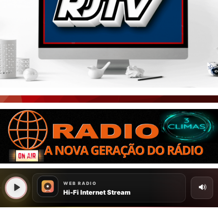
PORTAL CEARÁ
FOTOS
ÚLTIMAS POSTAGENS
BOAS NOTÍCIAS...VIRAM MANCHETE!
ISTO É FATO!
CEARÁ BRASIL NOTÍCIAS
CEARÁ BRASIL MUNDO 1
BRASIL DE FATO
NOTÍCIAS GERAIS
CONECTE-SE
REGISTO