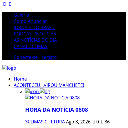
Galeria
Como Anunciar
JORNAIS DO BRASIL
PODCAST/NOTÍCIAS
AS NOTÍCIAS DO DIA
CANAL 3CLIMAS
Conecte-se
/
registo
Home
ACONTECEU...VIROU MANCHETE!
HORA DA NOTÍCIA 0808
3CLIMAS CULTURA
Ago 8, 2026
0
36