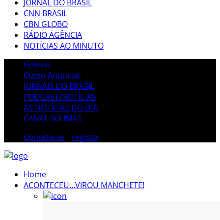
JORNAL DO BRASIL
CNN BRASIL
CBN GLOBO
RÁDIO AGÊNCIA
NOTÍCIAS AO MINUTO
Galeria
Como Anunciar
JORNAIS DO BRASIL
PODCAST/NOTÍCIAS
AS NOTÍCIAS DO DIA
CANAL 3CLIMAS
Conecte-se
/
registo
Home
ACONTECEU...VIROU MANCHETE!