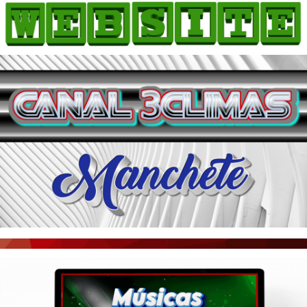
HOME
COMO ANUNCIAR
JORNAIS DO BRASIL
PODCAST/NOTÍCIAS
AS NOTÍCIAS DO DIA
ACONTECEU...VIROU MANCHETE!
BLOGS & COLUNAS
AGÊNCIA DE NOTÍCIAS
CNN BRASIL
VEJA