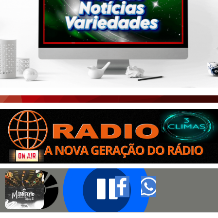
PORTAL CEARÁ
FOTOS
ÚLTIMAS POSTAGENS
BOAS NOTÍCIAS...VIRAM MANCHETE!
ISTO É FATO!
CEARÁ BRASIL NOTÍCIAS
CEARÁ BRASIL MUNDO 1
BRASIL DE FATO
NOTÍCIAS GERAIS
CONECTE-SE
REGISTO