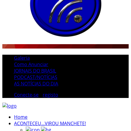
Galeria
Como Anunciar
JORNAIS DO BRASIL
PODCAST/NOTÍCIAS
AS NOTÍCIAS DO DIA
Conecte-se
/
registo
Home
ACONTECEU...VIROU MANCHETE!