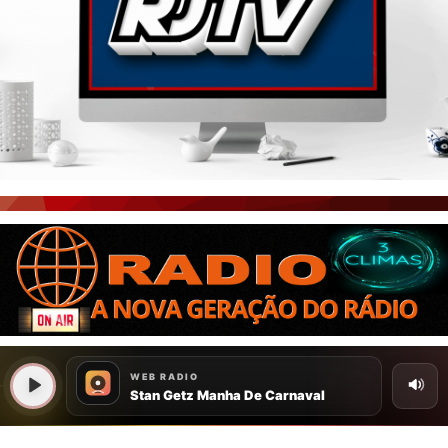
PORTAL CEARÁ
FOTOS
ÚLTIMAS POSTAGENS
BOAS NOTÍCIAS...VIRAM MANCHETE!
ISTO É FATO!
CEARÁ BRASIL NOTÍCIAS
CEARÁ BRASIL MUNDO 1
BRASIL DE FATO
NOTÍCIAS GERAIS
CONECTE-SE
REGISTO