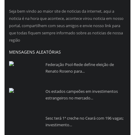
Seja bem vindo ao maior site de noticias da internet, aqui a
noticia é na hora que acontece, acontece virou noticia em nosso
portal, compartilhem com seus amigos e envie nosso link para
que todas fiquem sempre informado sobre as noticias de nossa
região
MENSAGENS ALEATÓRIAS
Federação Psol-Rede define eleição de
Renato Roseno para...
Os estados campeões em investimentos
estrangeiros no mercado...
Sesc terá 1ª creche no Ceará com 196 vagas;
investimento...