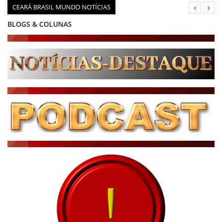
CEARÁ BRASIL MUNDO NOTÍCIAS
BLOGS & COLUNAS
DIÁRIO DO NORDESTE - ÚLTIMA HORA
PODCAST - PONTO DE VISTA
BRASIL DE FATO - ÚLTIMAS NOTÍCIAS
NOTÍCIAS DESTAQUE DO DIA
BRASIL NOTÍCIAS
ÚLTIMAS NOTÍCIAS
NOTÍCIAS TAMBÉM NA TELA
BRASIL MUNDO AO VIVO
O MUNDO É NOTÍCIA
CN7
JORNAL DO BRASIL
CNN BRASIL
CBN GLOBO