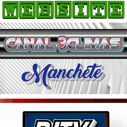
HOME
COMO ANUNCIAR
JORNAIS DO BRASIL
PODCAST/NOTÍCIAS
AS NOTÍCIAS DO DIA
ACONTECEU...VIROU MANCHETE!
BLOGS & COLUNAS
AGÊNCIA DE NOTÍCIAS
CNN BRASIL
VEJA