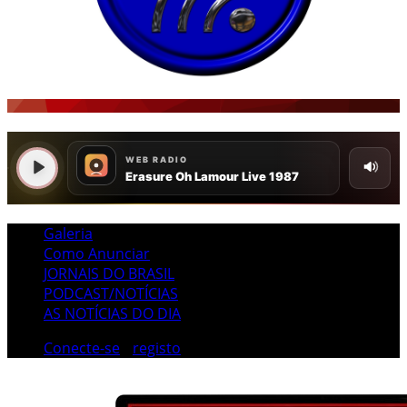
Galeria
Como Anunciar
JORNAIS DO BRASIL
PODCAST/NOTÍCIAS
AS NOTÍCIAS DO DIA
Conecte-se
/
registo