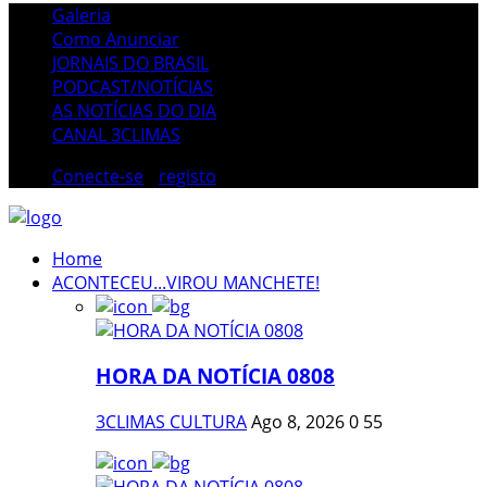
Galeria
Como Anunciar
JORNAIS DO BRASIL
PODCAST/NOTÍCIAS
AS NOTÍCIAS DO DIA
CANAL 3CLIMAS
Conecte-se
/
registo
Home
ACONTECEU...VIROU MANCHETE!
HORA DA NOTÍCIA 0808
3CLIMAS CULTURA
Ago 8, 2026
0
55