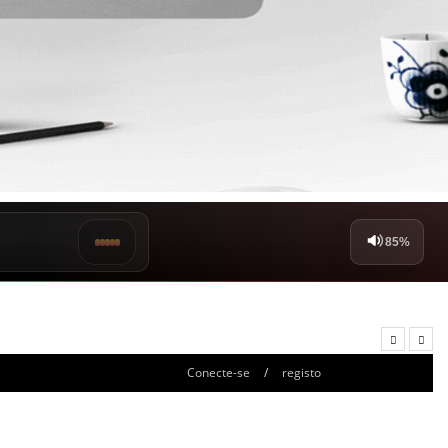
Conecte-se
/
registo