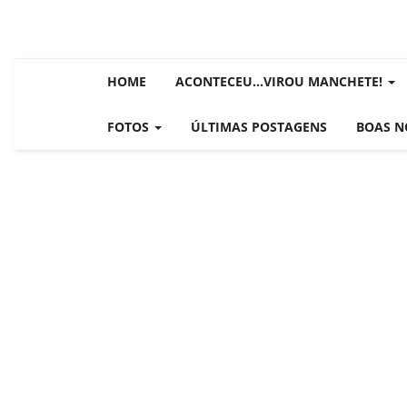
BRASIL NOTÍCIAS
ÚLTIMAS NOTÍCIAS
NOTÍCIAS TAMBÉM NA TELA
HOME
ACONTECEU...VIROU MANCHETE!
BRASIL MUNDO AO VIVO
O MUNDO É NOTÍCIA
FOTOS
ÚLTIMAS POSTAGENS
BOAS N
CN7
JORNAL DO BRASIL
CNN BRASIL
CBN GLOBO
RÁDIO AGÊNCIA
NOTÍCIAS AO MINUTO
ACONTECEU...VIROU MANCHE
BLOGS & COLUNAS