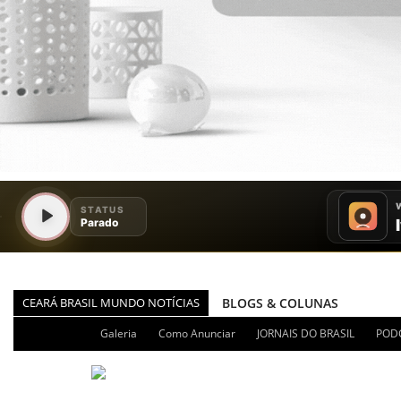
CEARÁ BRASIL MUNDO NOTÍCIAS
DIÁRIO DO NORDESTE - ÚLT
PODCAST - PONTO DE VISTA
Galeria
Como Anunciar
JORNAIS DO BRASIL
POD
BRASIL DE FATO - ÚLTIMAS N
NOTÍCIAS DESTAQUE DO DIA