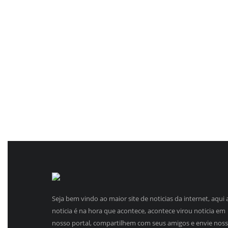
Seja bem vindo ao maior site de noticias da internet, aqui 
noticia é na hora que acontece, acontece virou noticia em
nosso portal, compartilhem com seus amigos e envie nos