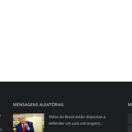
VOLTAR À PÁGINA INICIAL
MENSAGENS ALEATÓRIAS
M
a
‘Elites do Brasil estão dispostas a
defender um país estrangeiro...
so