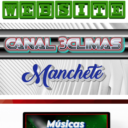
HOME
COMO ANUNCIAR
JORNAIS DO BRASIL
PODCAST/NOTÍCIAS
AS NOTÍCIAS DO DIA
ACONTECEU...VIROU MANCHETE!
BLOGS & COLUNAS
AGÊNCIA DE NOTÍCIAS
CNN BRASIL
VEJA