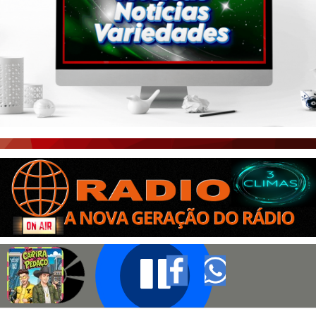
PORTAL CEARÁ
FOTOS
ÚLTIMAS POSTAGENS
BOAS NOTÍCIAS...VIRAM MANCHETE!
ISTO É FATO!
CEARÁ BRASIL NOTÍCIAS
CEARÁ BRASIL MUNDO 1
BRASIL DE FATO
NOTÍCIAS GERAIS
CONECTE-SE
REGISTO