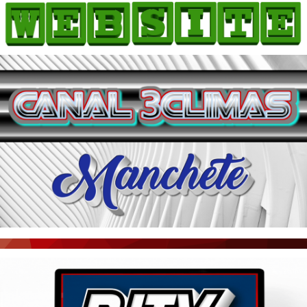
HOME
COMO ANUNCIAR
JORNAIS DO BRASIL
PODCAST/NOTÍCIAS
AS NOTÍCIAS DO DIA
ACONTECEU...VIROU MANCHETE!
BLOGS & COLUNAS
AGÊNCIA DE NOTÍCIAS
CNN BRASIL
VEJA