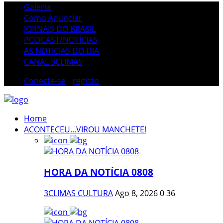
Galeria
Como Anunciar
JORNAIS DO BRASIL
PODCAST/NOTÍCIAS
AS NOTÍCIAS DO DIA
CANAL 3CLIMAS
Conecte-se
/
registo
Home
ACONTECEU...VIROU MANCHETE!
HORA DA NOTÍCIA 0808
3CLIMAS CULTURA
Ago 8, 2026
0
36