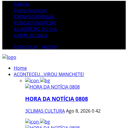
Galeria
Como Anunciar
JORNAIS DO BRASIL
PODCAST/NOTÍCIAS
AS NOTÍCIAS DO DIA
CANAL 3CLIMAS
Conecte-se
/
registo
Home
ACONTECEU...VIROU MANCHETE!
HORA DA NOTÍCIA 0808
3CLIMAS CULTURA
Ago 8, 2026
0
42