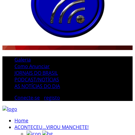
Galeria
Como Anunciar
JORNAIS DO BRASIL
PODCAST/NOTÍCIAS
AS NOTÍCIAS DO DIA
Conecte-se
/
registo
Home
ACONTECEU...VIROU MANCHETE!