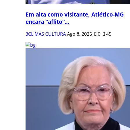
Em alta como visitante, Atlético-MG
encara “aflito”...
3CLIMAS CULTURA
Ago 8, 2026
0
45