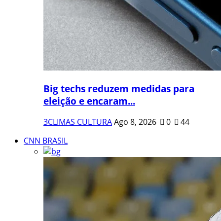
Big techs reduzem medidas para
eleição e encaram...
3CLIMAS CULTURA
Ago 8, 2026
0
44
CNN BRASIL