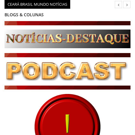
CEARÁ BRASIL MUNDO NOTÍCIAS
BLOGS & COLUNAS
DIÁRIO DO NORDESTE - ÚLTIMA HORA
PODCAST - PONTO DE VISTA
BRASIL DE FATO - ÚLTIMAS NOTÍCIAS
NOTÍCIAS DESTAQUE DO DIA
BRASIL NOTÍCIAS
ÚLTIMAS NOTÍCIAS
NOTÍCIAS TAMBÉM NA TELA
BRASIL MUNDO AO VIVO
O MUNDO É NOTÍCIA
CN7
JORNAL DO BRASIL
CNN BRASIL
CBN GLOBO