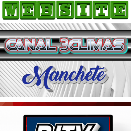
HOME
COMO ANUNCIAR
JORNAIS DO BRASIL
PODCAST/NOTÍCIAS
AS NOTÍCIAS DO DIA
ACONTECEU...VIROU MANCHETE!
BLOGS & COLUNAS
AGÊNCIA DE NOTÍCIAS
CNN BRASIL
VEJA