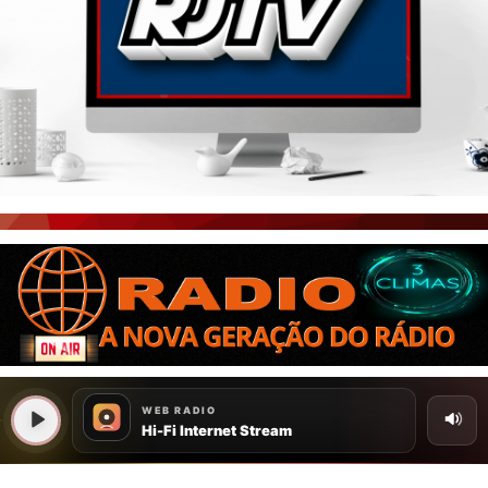
PORTAL CEARÁ
FOTOS
ÚLTIMAS POSTAGENS
BOAS NOTÍCIAS...VIRAM MANCHETE!
ISTO É FATO!
CEARÁ BRASIL NOTÍCIAS
CEARÁ BRASIL MUNDO 1
BRASIL DE FATO
NOTÍCIAS GERAIS
CONECTE-SE
REGISTO