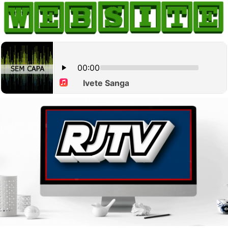
HOME
COMO ANUNCIAR
JORNAIS DO BRASIL
PODCAST/NOTÍCIAS
AS NOTÍCIAS DO DIA
CANAL 3CLIMAS
ACONTECEU...VIROU MANCHETE!
BLOGS & COLUNAS
AGÊNCIA DE NOTÍCIAS
CNN BRASIL