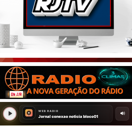
PORTAL CEARÁ
FOTOS
ÚLTIMAS POSTAGENS
BOAS NOTÍCIAS...VIRAM MANCHETE!
ISTO É FATO!
CEARÁ BRASIL NOTÍCIAS
CEARÁ BRASIL MUNDO 1
BRASIL DE FATO
NOTÍCIAS GERAIS
CONECTE-SE
REGISTO