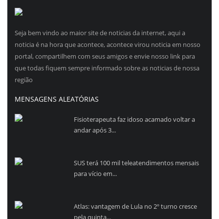
Seja bem vindo ao maior site de noticias da internet, aqui a
noticia é na hora que acontece, acontece virou noticia em nosso
portal, compartilhem com seus amigos e envie nosso link para
que todas fiquem sempre informado sobre as noticias de nossa
região
MENSAGENS ALEATÓRIAS
Fisioterapeuta faz idoso acamado voltar a
andar após 3...
SUS terá 100 mil teleatendimentos mensais
para vício em...
Atlas: vantagem de Lula no 2º turno cresce
pela quinta...