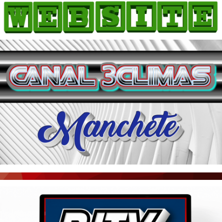
HOME
COMO ANUNCIAR
JORNAIS DO BRASIL
PODCAST/NOTÍCIAS
AS NOTÍCIAS DO DIA
ACONTECEU...VIROU MANCHETE!
BLOGS & COLUNAS
AGÊNCIA DE NOTÍCIAS
CNN BRASIL
VEJA