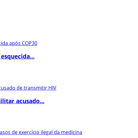
 esquecida...
itar acusado...