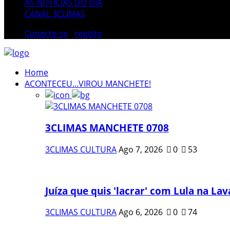
AS NOTÍCIAS DO DIA
CANAL 3CLIMAS
Conecte-se
/
registo
Home
ACONTECEU...VIROU MANCHETE!
3CLIMAS MANCHETE 0708
3CLIMAS CULTURA
Ago 7, 2026
0
53
Juíza que quis 'lacrar' com Lula na Lava
3CLIMAS CULTURA
Ago 6, 2026
0
74