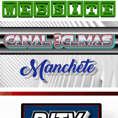
HOME
COMO ANUNCIAR
JORNAIS DO BRASIL
PODCAST/NOTÍCIAS
AS NOTÍCIAS DO DIA
ACONTECEU...VIROU MANCHETE!
BLOGS & COLUNAS
AGÊNCIA DE NOTÍCIAS
CNN BRASIL
VEJA