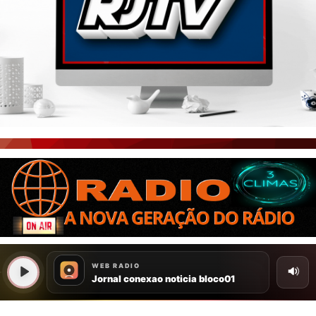
PORTAL CEARÁ
FOTOS
ÚLTIMAS POSTAGENS
BOAS NOTÍCIAS...VIRAM MANCHETE!
ISTO É FATO!
CEARÁ BRASIL NOTÍCIAS
CEARÁ BRASIL MUNDO 1
BRASIL DE FATO
NOTÍCIAS GERAIS
CONECTE-SE
REGISTO