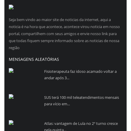
Seja bem vindo ao maior site de noticias da internet, aqui a
noticia é na hora que acontece, acontece virou noticia em nosso
portal, compartilhem com seus amigos e envie nosso link para
que todas fiquem sempre informado sobre as noticias de nossa
região
MENSAGENS ALEATÓRIAS
Fisioterapeuta faz idoso acamado voltar a
andar após 3...
SUS terá 100 mil teleatendimentos mensais
para vício em...
Atlas: vantagem de Lula no 2º turno cresce
pela quinta...