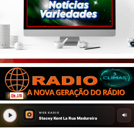
PORTAL CEARÁ
FOTOS
ÚLTIMAS POSTAGENS
BOAS NOTÍCIAS...VIRAM MANCHETE!
ISTO É FATO!
CEARÁ BRASIL NOTÍCIAS
CEARÁ BRASIL MUNDO 1
BRASIL DE FATO
NOTÍCIAS GERAIS
CONECTE-SE
REGISTO