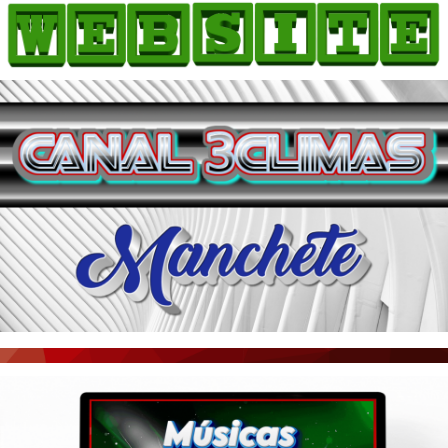
HOME
COMO ANUNCIAR
JORNAIS DO BRASIL
PODCAST/NOTÍCIAS
AS NOTÍCIAS DO DIA
ACONTECEU...VIROU MANCHETE!
BLOGS & COLUNAS
AGÊNCIA DE NOTÍCIAS
CNN BRASIL
VEJA