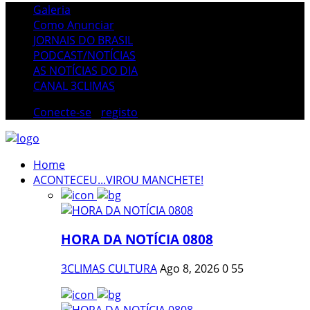
Galeria
Como Anunciar
JORNAIS DO BRASIL
PODCAST/NOTÍCIAS
AS NOTÍCIAS DO DIA
CANAL 3CLIMAS
Conecte-se
/
registo
Home
ACONTECEU...VIROU MANCHETE!
HORA DA NOTÍCIA 0808
3CLIMAS CULTURA
Ago 8, 2026
0
55