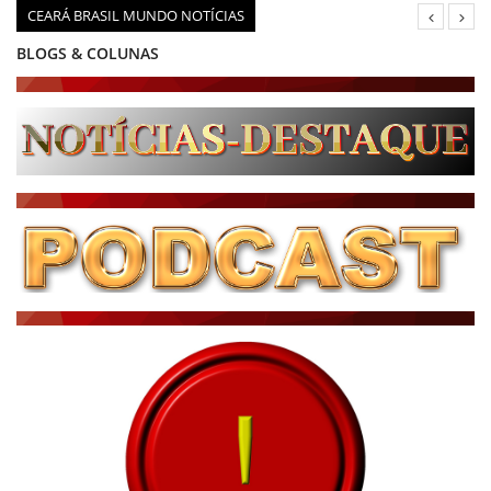
CEARÁ BRASIL MUNDO NOTÍCIAS
BLOGS & COLUNAS
DIÁRIO DO NORDESTE - ÚLTIMA HORA
PODCAST - PONTO DE VISTA
BRASIL DE FATO - ÚLTIMAS NOTÍCIAS
NOTÍCIAS DESTAQUE DO DIA
BRASIL NOTÍCIAS
ÚLTIMAS NOTÍCIAS
NOTÍCIAS TAMBÉM NA TELA
BRASIL MUNDO AO VIVO
O MUNDO É NOTÍCIA
CN7
JORNAL DO BRASIL
CNN BRASIL
CBN GLOBO