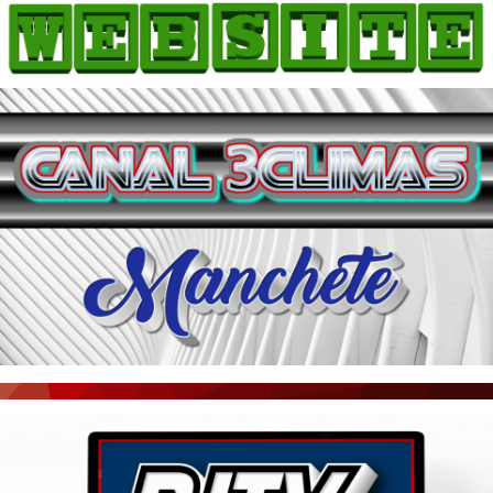
HOME
COMO ANUNCIAR
JORNAIS DO BRASIL
PODCAST/NOTÍCIAS
AS NOTÍCIAS DO DIA
ACONTECEU...VIROU MANCHETE!
BLOGS & COLUNAS
AGÊNCIA DE NOTÍCIAS
CNN BRASIL
VEJA