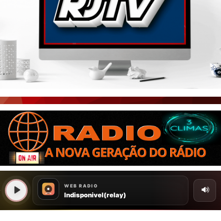
PORTAL CEARÁ
FOTOS
ÚLTIMAS POSTAGENS
BOAS NOTÍCIAS...VIRAM MANCHETE!
ISTO É FATO!
CEARÁ BRASIL NOTÍCIAS
CEARÁ BRASIL MUNDO 1
BRASIL DE FATO
NOTÍCIAS GERAIS
CONECTE-SE
REGISTO