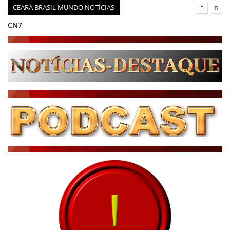
CEARÁ BRASIL MUNDO NOTÍCIAS
CN7
JORNAL DO BRASIL
CNN BRASIL
CBN GLOBO
RÁDIO AGÊNCIA
NOTÍCIAS AO MINUTO
ACONTECEU...VIROU MANCHETE!
BLOGS & COLUNAS
DIÁRIO DO NORDESTE - ÚLTIMA HORA
PODCAST - PONTO DE VISTA
BRASIL DE FATO - ÚLTIMAS NOTÍCIAS
NOTÍCIAS DESTAQUE DO DIA
BRASIL NOTÍCIAS
ÚLTIMAS NOTÍCIAS