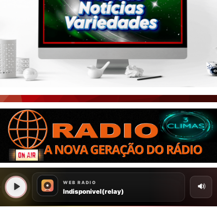
PORTAL CEARÁ
FOTOS
ÚLTIMAS POSTAGENS
BOAS NOTÍCIAS...VIRAM MANCHETE!
ISTO É FATO!
CEARÁ BRASIL NOTÍCIAS
CEARÁ BRASIL MUNDO 1
BRASIL DE FATO
NOTÍCIAS GERAIS
CONECTE-SE
REGISTO