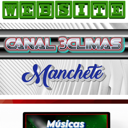
HOME
COMO ANUNCIAR
JORNAIS DO BRASIL
PODCAST/NOTÍCIAS
AS NOTÍCIAS DO DIA
ACONTECEU...VIROU MANCHETE!
BLOGS & COLUNAS
AGÊNCIA DE NOTÍCIAS
CNN BRASIL
VEJA