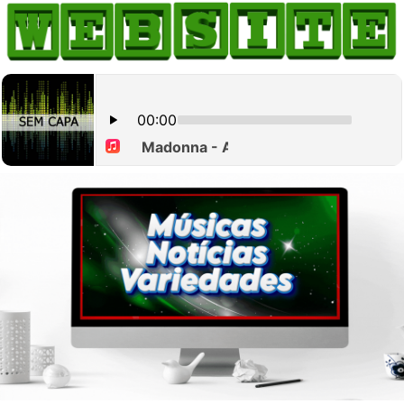
HOME
COMO ANUNCIAR
JORNAIS DO BRASIL
PODCAST/NOTÍCIAS
AS NOTÍCIAS DO DIA
CANAL 3CLIMAS
ACONTECEU...VIROU MANCHETE!
BLOGS & COLUNAS
AGÊNCIA DE NOTÍCIAS
CNN BRASIL