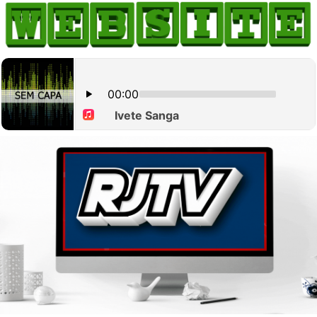
HOME
COMO ANUNCIAR
JORNAIS DO BRASIL
PODCAST/NOTÍCIAS
AS NOTÍCIAS DO DIA
CANAL 3CLIMAS
ACONTECEU...VIROU MANCHETE!
BLOGS & COLUNAS
AGÊNCIA DE NOTÍCIAS
CNN BRASIL