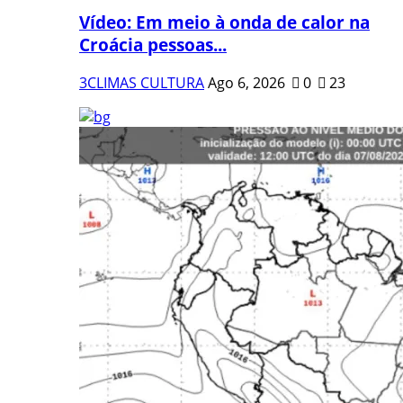
Vídeo: Em meio à onda de calor na
Croácia pessoas...
3CLIMAS CULTURA
Ago 6, 2026
0
23