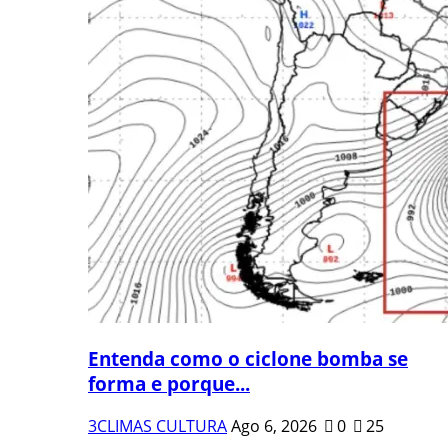
Entenda como o ciclone bomba se
forma e porque...
3CLIMAS CULTURA
Ago 6, 2026
0
25