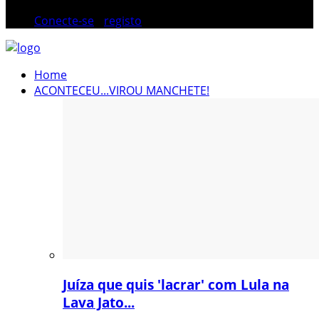
Conecte-se
/
registo
Home
ACONTECEU...VIROU MANCHETE!
Juíza que quis 'lacrar' com Lula na
Lava Jato...