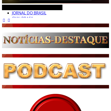
CEARÁ BRASIL MUNDO NOTÍCIAS
JORNAL DO BRASIL
CNN BRASIL
CBN GLOBO
RÁDIO AGÊNCIA
NOTÍCIAS AO MINUTO
ACONTECEU...VIROU MANCHETE!
BLOGS & COLUNAS
DIÁRIO DO NORDESTE - ÚLTIMA HORA
PODCAST - PONTO DE VISTA
BRASIL DE FATO - ÚLTIMAS NOTÍCIAS
NOTÍCIAS DESTAQUE DO DIA
BRASIL NOTÍCIAS
ÚLTIMAS NOTÍCIAS
NOTÍCIAS TAMBÉM NA TELA
BRASIL MUNDO AO VIVO
O MUNDO É NOTÍCIA
CN7