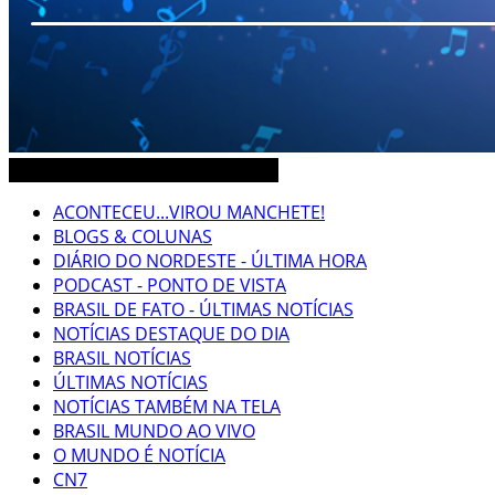
CEARÁ BRASIL MUNDO NOTÍCIAS
ACONTECEU...VIROU MANCHETE!
BLOGS & COLUNAS
DIÁRIO DO NORDESTE - ÚLTIMA HORA
PODCAST - PONTO DE VISTA
BRASIL DE FATO - ÚLTIMAS NOTÍCIAS
NOTÍCIAS DESTAQUE DO DIA
BRASIL NOTÍCIAS
ÚLTIMAS NOTÍCIAS
NOTÍCIAS TAMBÉM NA TELA
BRASIL MUNDO AO VIVO
O MUNDO É NOTÍCIA
CN7