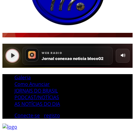
Galeria
Como Anunciar
JORNAIS DO BRASIL
PODCAST/NOTÍCIAS
AS NOTÍCIAS DO DIA
Conecte-se
/
registo