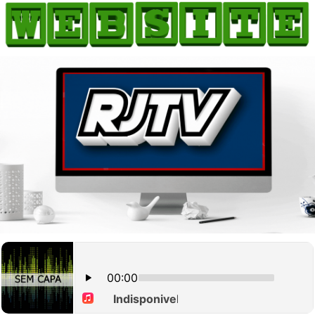
HOME
COMO ANUNCIAR
JORNAIS DO BRASIL
PODCAST/NOTÍCIAS
AS NOTÍCIAS DO DIA
CANAL 3CLIMAS
ACONTECEU...VIROU MANCHETE!
BLOGS & COLUNAS
AGÊNCIA DE NOTÍCIAS
CNN BRASIL