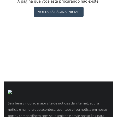
REGISTO
A página que você está procurando não existe.
CBN GLOBO
RÁDIO AGÊNCIA
VOLTAR À PÁGINA INICIAL
NOTÍCIAS AO MINUTO
ACONTECEU...VIROU MANCHETE!
Seja bem vindo ao maior site de noticias da internet, aqui a
noticia é na hora que acontece, acontece virou noticia em nosso
portal, compartilhem com seus amigos e envie nosso link para