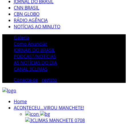
JORNAL DO BRASIL
CNN BRASIL
CBN GLOBO
RÁDIO AGÊNCIA
NOTÍCIAS AO MINUTO
Galeria
Como Anunciar
JORNAIS DO BRASIL
PODCAST/NOTÍCIAS
AS NOTÍCIAS DO DIA
CANAL 3CLIMAS
Conecte-se
/
registo
Home
ACONTECEU...VIROU MANCHETE!